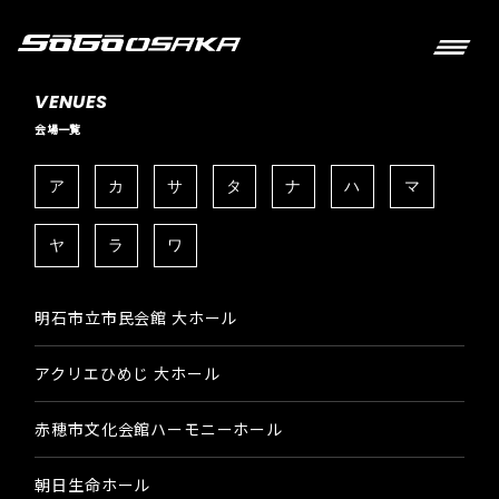
VENUES
会場一覧
ア
カ
サ
タ
ナ
ハ
マ
ヤ
ラ
ワ
明石市立市民会館 大ホール
アクリエひめじ 大ホール
赤穂市文化会館ハーモニーホール
朝日生命ホール