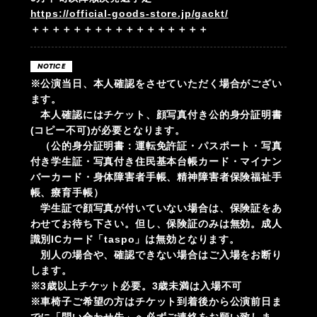
https://official-goods-store.jp/gackt/
＋＋＋＋＋＋＋＋＋＋＋＋＋＋＋＋＋
NOTICE
※公演当日、本人確認をさせていただく場合がござい
ます。
本人確認にはチケット、顔写真付き公的身分証明書
(コピー不可)が必要となります。
（公的身分証明書：運転免許証・パスポート・写真
付き学生証・写真付き住民基本台帳カード・マイナン
バーカード・身体障害者手帳、精神障害者保険福祉手
帳、療育手帳）
学生証で顔写真が付いていない場合は、保険証をあ
わせてお待ち下さい。但し、保険証のみは無効。成人
識別ICカード「taspo」は無効となります。
別人の場合や、確認できない場合はご入場をお断り
します。
※3歳以上チケット必要。3歳未満は入場不可
※車椅子ご希望の方はチケット到着後から公演前日ま