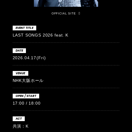
OFFICIAL SITE
EVENT TITLE
LAST SONGS 2026 feat. K
DATE
2026.04.17
(Fri)
VENUE
NHK大阪ホール
OPEN / START
17:00 / 18:00
ACT
共演：K