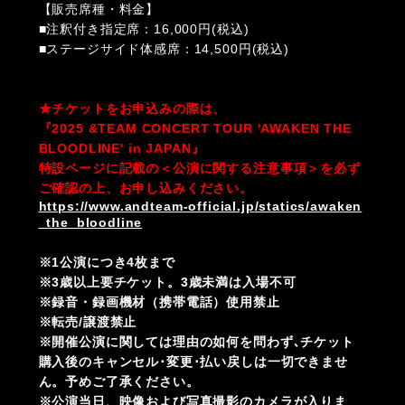
【販売席種・料金】
■注釈付き指定席：16,000円(税込)
■ステージサイド体感席：14,500円(税込)
★チケットをお申込みの際は、
『2025 &TEAM CONCERT TOUR 'AWAKEN THE
BLOODLINE' in JAPAN』
特設ページに記載の＜公演に関する注意事項＞を必ず
ご確認の上、お申し込みください。
https://www.andteam-official.jp/statics/awaken
_the_bloodline
※1公演につき4枚まで
※3歳以上要チケット。3歳未満は入場不可
※録音・録画機材（携帯電話）使用禁止
※転売/譲渡禁止
※開催公演に関しては理由の如何を問わず､チケット
購入後のキャンセル･変更･払い戻しは一切できませ
ん。予めご了承ください。
※公演当日、映像および写真撮影のカメラが入りま