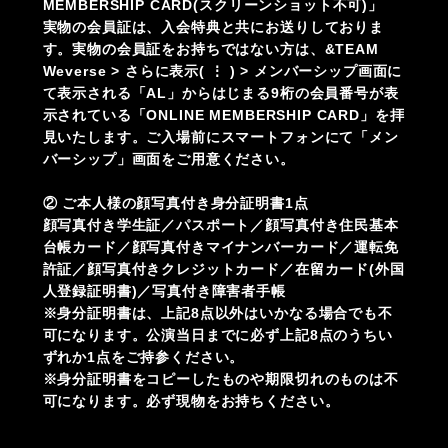
MEMBERSHIP CARD(スクリーンショット不可)」
実物の会員証は、入会特典と共にお送りしておりま
す。実物の会員証をお持ちではない方は、&TEAM
Weverse > さらに表示( ⋮ ) > メンバーシップ画面に
て表示される「AL」からはじまる9桁の会員番号が表
示されている「ONLINE MEMBERSHIP CARD」を拝
見いたします。ご入場前にスマートフォンにて「メン
バーシップ」画面をご用意ください。
② ご本人様の顔写真付き身分証明書1点
顔写真付き学生証／パスポート／顔写真付き住民基本
台帳カード／顔写真付きマイナンバーカード／運転免
許証／顔写真付きクレジットカード／在留カード(外国
人登録証明書)／写真付き障害者手帳
※身分証明書は、上記8点以外はいかなる場合でも不
可になります。公演当日までに必ず上記8点のうちい
ずれか1点をご持参ください。
※身分証明書をコピーしたものや期限切れのものは不
可になります。必ず現物をお持ちください。