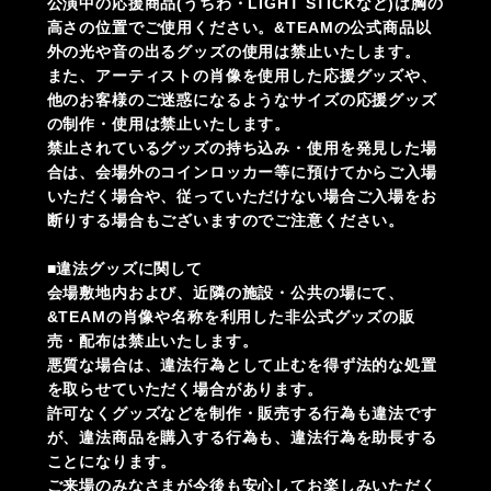
公演中の応援商品(うちわ・LIGHT STICKなど)は胸の
高さの位置でご使用ください。&TEAMの公式商品以
外の光や音の出るグッズの使用は禁止いたします。
また、アーティストの肖像を使用した応援グッズや、
他のお客様のご迷惑になるようなサイズの応援グッズ
の制作・使用は禁止いたします。
禁止されているグッズの持ち込み・使用を発見した場
合は、会場外のコインロッカー等に預けてからご入場
いただく場合や、従っていただけない場合ご入場をお
断りする場合もございますのでご注意ください。
■違法グッズに関して
会場敷地内および、近隣の施設・公共の場にて、
&TEAMの肖像や名称を利用した非公式グッズの販
売・配布は禁止いたします。
悪質な場合は、違法行為として止むを得ず法的な処置
を取らせていただく場合があります。
許可なくグッズなどを制作・販売する行為も違法です
が、違法商品を購入する行為も、違法行為を助長する
ことになります。
ご来場のみなさまが今後も安心してお楽しみいただく